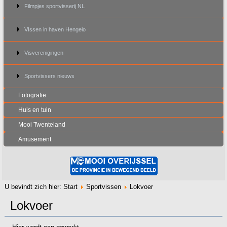
Filmpjes sportvisserij NL
VIssen in haven Hengelo
Visverenigingen
Sportvissers nieuws
Fotografie
Huis en tuin
Mooi Twenteland
Amusement
U bevindt zich hier:
Start
Sportvissen
Lokvoer
Lokvoer