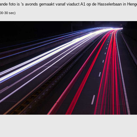
nde foto is 's avonds gemaakt vanaf viaduct A1 op de Hasselerbaan in Henge
100-30 sec)