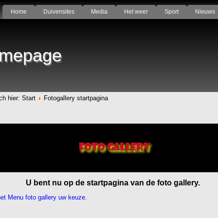
Home
Duivensites
Media
Het weer
Sport
Nieuws
mepage
ch hier:
Start
Fotogallery startpagina
U bent nu op de startpagina van de foto gallery.
et Menu foto gallery uw keuze.