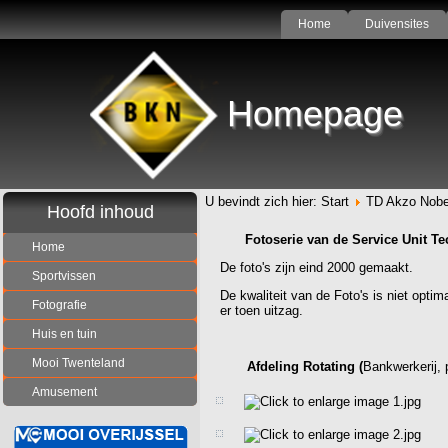
Home
Duivensites
Homepage
U bevindt zich hier:
Start
TD Akzo Nobe
Hoofd inhoud
Fotoserie van de Service Unit Te
Home
De foto's zijn eind 2000 gemaakt.
Sportvissen
De kwaliteit van de Foto's is niet opt
Fotografie
er toen uitzag.
Huis en tuin
Mooi Twenteland
Afdeling Rotating (
Bankwerkerij, 
Amusement