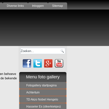
Diverse links
Inloggen
Sitemap
ten behoeve
Menu foto gallery
n de bekende
Fotogallery startpagina
Achtertuin
TD Akzo Nobel Hengelo
Hasseler Es (sfeerkiekjes)