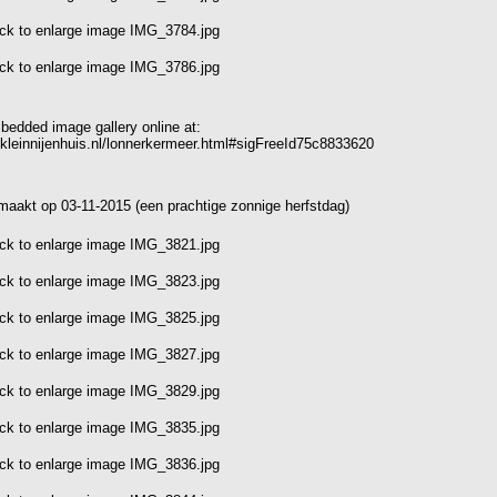
bedded image gallery online at:
.kleinnijenhuis.nl/lonnerkermeer.html#sigFreeId75c8833620
maakt op 03-11-2015 (een prachtige zonnige herfstdag)