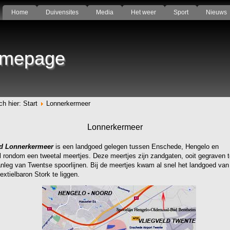
Home
Duivensites
Media
Het weer
Sport
Nieuws
mepage
ch hier:
Start
Lonnerkermeer
Lonnerkermeer
d Lonnerkermeer
is een landgoed gelegen tussen Enschede, Hengelo en
l
rondom een tweetal meertjes. Deze meertjes zijn zandgaten, ooit gegraven 
nleg van Twentse spoorlijnen. Bij de meertjes kwam al snel het landgoed va
extielbaron Stork te liggen.