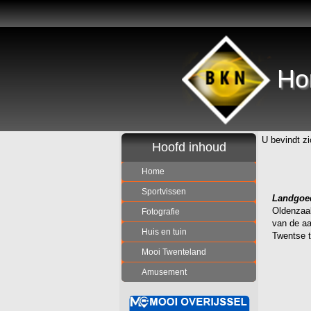
Ho
U bevindt zi
Hoofd inhoud
Home
Sportvissen
Landgoe
Oldenzaa
Fotografie
van de aa
Huis en tuin
Twentse t
Mooi Twenteland
Amusement